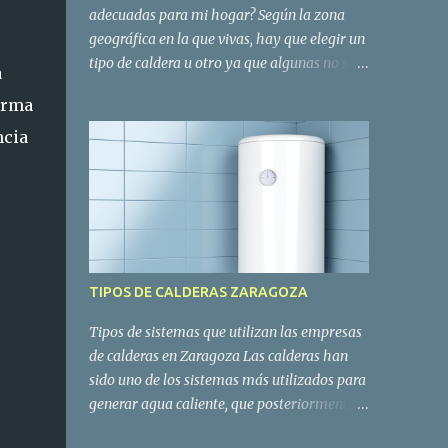
adecuadas para mi hogar? Según la zona
geográfica en la que vivas, hay que elegir un
tipo de caldera u otro ya que algunas no son
a
adecuadas para áreas muy frías o no son
orma
aptas porque el suministro de combustible
no llega a la vivienda. En función de estos
ncia
factores, el sistema requerirá un
mantenimiento de la caldera concreto. Por
otro lado, también hay que tener en cuenta
que los sistemas de calderas para calefacción
deben tener distintos tipos de
funcionamiento según la zona geográfica en
TIPOS DE CALDERAS ZARAGOZA
la que se encuentra el domicilio, con el
consiguiente servicio de mantenimiento de
Tipos de sistemas que utilizan las empresas
la caldera que requiera. Por ejemplo, los
de calderas en Zaragoza Las calderas han
sistemas de caldera de gas condensación o
sido uno de los sistemas más utilizados para
las calderas estancas son sistemas factibles
generar agua caliente, que posteriormente,
para cualquier tipo de zona geográfica.
se utilizaba a través del agua sanitaria del
Destacando que, el sistema de condensación