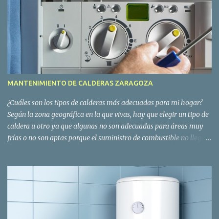
MANTENIMIENTO DE CALDERAS ZARAGOZA
¿Cuáles son los tipos de calderas más adecuadas para mi hogar?
Según la zona geográfica en la que vivas, hay que elegir un tipo de
caldera u otro ya que algunas no son adecuadas para áreas muy
frías o no son aptas porque el suministro de combustible no llega a
la vivienda. En función de estos factores, el sistema requerirá un
mantenimiento de la caldera concreto. Por otro lado, también hay
que tener en cuenta que los sistemas de calderas para calefacción
deben tener distintos tipos de funcionamiento según la zona
geográfica en la que se encuentra el domicilio, con el consiguiente
servicio de mantenimiento de la caldera que requiera. Por