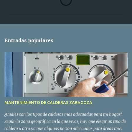
o
m
e
n
t
Entradas populares
a
r
i
o
s
MANTENIMIENTO DE CALDERAS ZARAGOZA
¿Cuáles son los tipos de calderas más adecuadas para mi hogar?
Según la zona geográfica en la que vivas, hay que elegir un tipo de
caldera u otro ya que algunas no son adecuadas para áreas muy