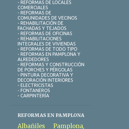
- REFORMAS DE LOCALES
COMERCIALES
DESATASCAR FREGADERO ELCHE
- REFORMAS DE
COMUNIDADES DE VECINOS
DESATASCAR FREGADERO PAMPLONA
- REHABILITACIÓN DE
FACHADAS Y TEJADOS
DESATASCAR FREGADERO SEVILLA
- REFORMAS DE OFICINAS
DESATASCAR TUBERIA ALICANTE
- REHABILITACIONES
INTEGRALES DE VIVIENDAS
DESATASCOS
- REFORMAS DE TODO TIPO
- REFORMAS EN PAMPLONA Y
DESATASCOS 24 HORAS ALICANTE
ALREDEDORES
- REFORMAS Y CONSTRUCCIÓN
DESATASCOS 24 HORAS PAMPLONA
DE PORCHES Y PÉRGOLAS
- PINTURA DECORATIVA Y
DESATASCOS 24 HORAS VALENCIA
DECORACIÓN INTERIORES
- ELECTRICISTAS
DESATASCOS 24H ALCALÁ DE HENARES
- FONTANEROS
- CARPINTERÍA
DESATASCOS 24H ELCHE
DESATASCOS 24H GUADALAJARA
REFORMAS EN PAMPLONA
DESATASCOS 24H PAMPLONA
Albañiles Pamplona
DESATASCOS 24H SEVILLA
,