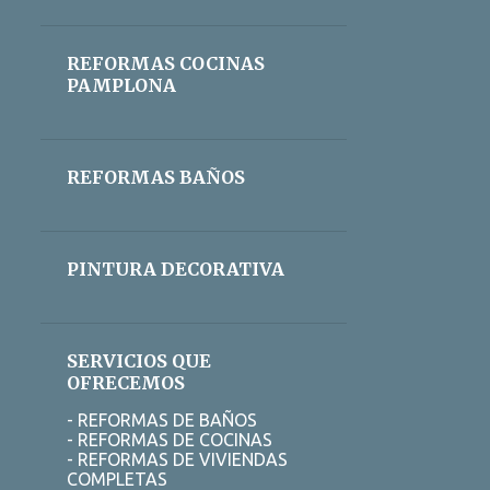
CONTRATO DE MANTENIMIENTO
CONTROL DE PLAGAS
REFORMAS COCINAS
CONTROL DE PLAGAS CÓRDOBA
PAMPLONA
CONTROL DE PLAGAS MÁLAGA
CORCHO
CORELLA
REFORMAS BAÑOS
CRISTALERIA BLINDADA
CUCARACHAS CÓRDOBA
DECAPADO PAMPLONA
PINTURA DECORATIVA
DECORACION
DECORACION INTERIORES PAMPLONA
SERVICIOS QUE
DECORACION MINIMALISTA
OFRECEMOS
DECORACION PAMPLONA
- REFORMAS DE BAÑOS
- REFORMAS DE COCINAS
DECORADORES
DESAGÜES
- REFORMAS DE VIVIENDAS
COMPLETAS
DESATASCAR FREGADERO ALICANTE