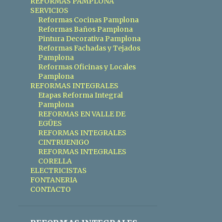
REFORMAS PAMPLONA
AZULEJO PORCELÁNICO ZARAGOZA
SERVICIOS
Reformas Cocinas Pamplona
BALDOSA
BALDOSAS
BAÑOS
Reformas Baños Pamplona
Pintura Decorativa Pamplona
BARAÑAIN
BARRA AMERICANA
Reformas Fachadas y Tejados
Pamplona
BOLETINES ELÉCTRICOS ZARAGOZA
Reformas Oficinas y Locales
BOMBA DE CALOR
BURLATA
Pamplona
REFORMAS INTEGRALES
CALDERA DE CONDENSACIÓN ZARAGOZA
Etapas Reforma Integral
Pamplona
CALDERA DE GAS ZARAGOZA
REFORMAS EN VALLE DE
EGÜES
CALDERA DE GASOIL ZARAGOZA
REFORMAS INTEGRALES
CALDERAS ZARAGOZA
CINTRUENIGO
REFORMAS INTEGRALES
CALEFACCION GAS
CORELLA
ELECTRICISTAS
CAMBIAR AZULEJOS
FONTANERIA
CONTACTO
CAMBIO CALDERA ZARAGOZA
CAMIÓN CUBA VALENCIA