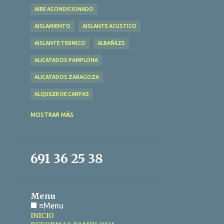
AIRE ACONDICIONADO
AISLAMIENTO
AISLANTE ACUSTICO
AISLANTE TERMICO
ALBAÑILES
ALICATADOS PAMPLONA
ALICATADOS ZARAGOZA
ALQUILER DE CARPAS
ALQUILER DE CARPAS TARRAGONA
MOSTRAR MÁS
ALQUILER DE CARPAS ZARAGOZA
ANTI TERMITAS CÓRDOBA
691 36 25 38
ANTI TERMITAS MÁLAGA
ANTSOAIN
ARAGÓN
Menu
ASPIRADO DE FOSAS SÉPTICAS TARRAGONA
≡
Menu
AZULEJO CERÁMICO
INICIO