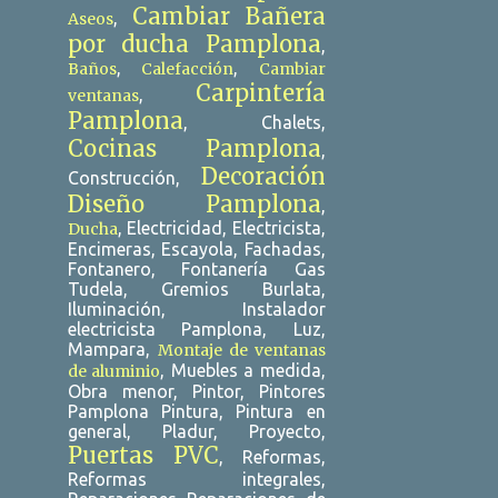
Cambiar Bañera
,
Aseos
DESATASCOS 24H TARRAGONA
por ducha Pamplona
,
DESATASCOS ALCALÁ DE HENARES
,
,
Baños
Calefacción
Cambiar
Carpintería
,
ventanas
DESATASCOS ALICANTE
Pamplona
, Chalets,
DESATASCOS ALTAFULLA
Cocinas Pamplona
,
Decoración
Construcción,
DESATASCOS BARATOS ALICANTE
Diseño Pamplona
,
DESATASCOS BARATOS SEVILLA
, Electricidad, Electricista,
Ducha
Encimeras, Escayola, Fachadas,
DESATASCOS BURLADA
Fontanero, Fontanería Gas
Tudela, Gremios Burlata,
DESATASCOS ECHE
Iluminación, Instalador
electricista Pamplona, Luz,
DESATASCOS ECONÓMICOS PAMPLONA
Mampara,
Montaje de ventanas
DESATASCOS GUADALAJARA
, Muebles a medida,
de aluminio
Obra menor, Pintor, Pintores
DESATASCOS MÁLAGA
Pamplona Pintura, Pintura en
general, Pladur, Proyecto,
DESATASCOS PAMPLONA
Puertas PVC
, Reformas,
Reformas integrales,
DESATASCOS REUS