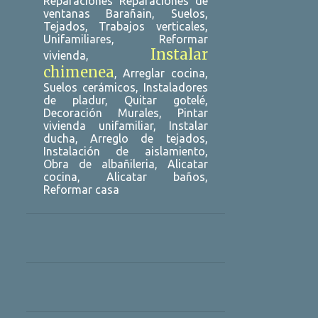
Reparaciones Reparaciones de
ventanas Barañain, Suelos,
DESATASCOS SEVILLA
Tejados, Trabajos verticales,
DESATASCOS TARRAGONA
Unifamiliares, Reformar
Instalar
vivienda,
DESATASCOS URGENTES ALCALÁ DE HENARES
chimenea
, Arreglar cocina,
DESATASCOS URGENTES ALICANTE
Suelos cerámicos, Instaladores
de pladur, Quitar gotelé,
DESATASCOS URGENTES ELCHE
Decoración Murales, Pintar
vivienda unifamiliar, Instalar
DESATASCOS URGENTES GUADALAJARA
ducha, Arreglo de tejados,
Instalación de aislamiento,
DESATASCOS URGENTES PAMPLONA
Obra de albañileria, Alicatar
cocina, Alicatar baños,
DESATASCOS URGENTES SEVILLA
Reformar casa
DESATASCOS URGENTES TARRAGONA
DESATASCOS URGENTES VALENCIA
DESATASCOS VALENCIA
DESATOROS 24 HORAS MÁLAGA
DESATOROS ALICANTE