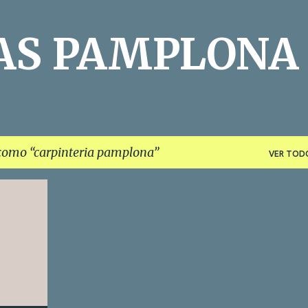
Ir al contenido principal
AS PAMPLONA
 como
carpinteria pamplona
VER TOD