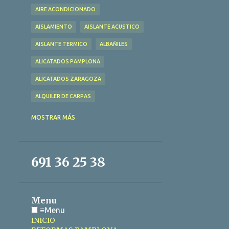
AIRE ACONDICIONADO
AISLAMIENTO
AISLANTE ACUSTICO
AISLANTE TERMICO
ALBAÑILES
ALICATADOS PAMPLONA
ALICATADOS ZARAGOZA
ALQUILER DE CARPAS
ALQUILER DE CARPAS TARRAGONA
MOSTRAR MÁS
ALQUILER DE CARPAS ZARAGOZA
ANTI TERMITAS CÓRDOBA
691 36 25 38
ANTI TERMITAS MÁLAGA
ANTSOAIN
ARAGÓN
Menu
ASPIRADO DE FOSAS SÉPTICAS TARRAGONA
≡
Menu
AZULEJO CERÁMICO
INICIO