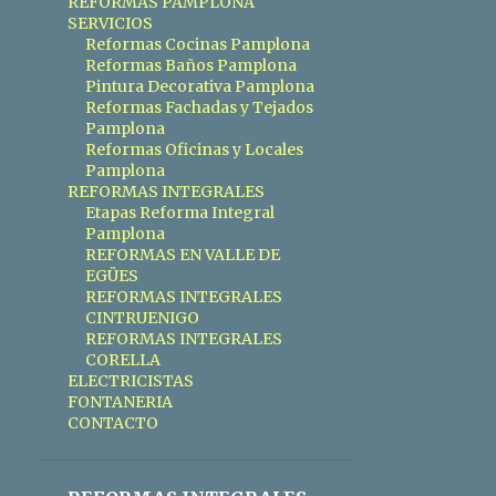
REFORMAS PAMPLONA
AZULEJO PORCELÁNICO ZARAGOZA
SERVICIOS
Reformas Cocinas Pamplona
BALDOSA
BALDOSAS
BAÑOS
Reformas Baños Pamplona
Pintura Decorativa Pamplona
BARAÑAIN
BARRA AMERICANA
Reformas Fachadas y Tejados
Pamplona
BOLETINES ELÉCTRICOS ZARAGOZA
Reformas Oficinas y Locales
BOMBA DE CALOR
BURLATA
Pamplona
REFORMAS INTEGRALES
CALDERA DE CONDENSACIÓN ZARAGOZA
Etapas Reforma Integral
Pamplona
CALDERA DE GAS ZARAGOZA
REFORMAS EN VALLE DE
EGÜES
CALDERA DE GASOIL ZARAGOZA
REFORMAS INTEGRALES
CALDERAS ZARAGOZA
CINTRUENIGO
REFORMAS INTEGRALES
CALEFACCION GAS
CORELLA
ELECTRICISTAS
CAMBIAR AZULEJOS
FONTANERIA
CONTACTO
CAMBIO CALDERA ZARAGOZA
CAMIÓN CUBA VALENCIA