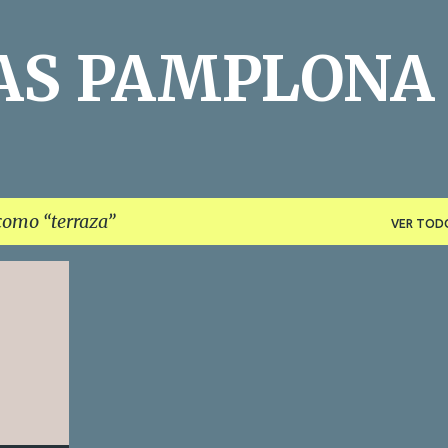
Ir al contenido principal
AS PAMPLONA
 como
terraza
VER TOD