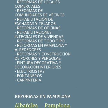
- REFORMAS DE LOCALES
COMERCIALES
DESATASCAR FREGADERO ELCHE
- REFORMAS DE
COMUNIDADES DE VECINOS
DESATASCAR FREGADERO PAMPLONA
- REHABILITACIÓN DE
FACHADAS Y TEJADOS
DESATASCAR FREGADERO SEVILLA
- REFORMAS DE OFICINAS
DESATASCAR TUBERIA ALICANTE
- REHABILITACIONES
INTEGRALES DE VIVIENDAS
DESATASCOS
- REFORMAS DE TODO TIPO
- REFORMAS EN PAMPLONA Y
DESATASCOS 24 HORAS ALICANTE
ALREDEDORES
- REFORMAS Y CONSTRUCCIÓN
DESATASCOS 24 HORAS PAMPLONA
DE PORCHES Y PÉRGOLAS
- PINTURA DECORATIVA Y
DESATASCOS 24 HORAS VALENCIA
DECORACIÓN INTERIORES
- ELECTRICISTAS
DESATASCOS 24H ALCALÁ DE HENARES
- FONTANEROS
- CARPINTERÍA
DESATASCOS 24H ELCHE
DESATASCOS 24H GUADALAJARA
REFORMAS EN PAMPLONA
DESATASCOS 24H PAMPLONA
Albañiles Pamplona
DESATASCOS 24H SEVILLA
,