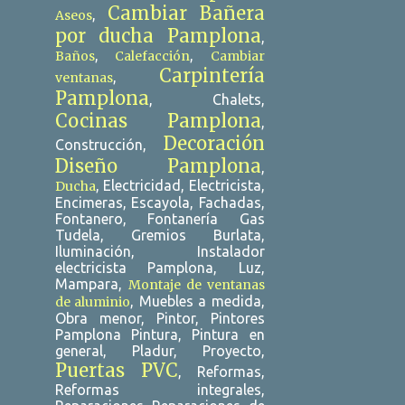
Cambiar Bañera
,
Aseos
DESATASCOS 24H TARRAGONA
por ducha Pamplona
,
DESATASCOS ALCALÁ DE HENARES
,
,
Baños
Calefacción
Cambiar
Carpintería
,
ventanas
DESATASCOS ALICANTE
Pamplona
, Chalets,
DESATASCOS ALTAFULLA
Cocinas Pamplona
,
Decoración
Construcción,
DESATASCOS BARATOS ALICANTE
Diseño Pamplona
,
DESATASCOS BARATOS SEVILLA
, Electricidad, Electricista,
Ducha
Encimeras, Escayola, Fachadas,
DESATASCOS BURLADA
Fontanero, Fontanería Gas
Tudela, Gremios Burlata,
DESATASCOS ECHE
Iluminación, Instalador
electricista Pamplona, Luz,
DESATASCOS ECONÓMICOS PAMPLONA
Mampara,
Montaje de ventanas
DESATASCOS GUADALAJARA
, Muebles a medida,
de aluminio
Obra menor, Pintor, Pintores
DESATASCOS MÁLAGA
Pamplona Pintura, Pintura en
general, Pladur, Proyecto,
DESATASCOS PAMPLONA
Puertas PVC
, Reformas,
Reformas integrales,
DESATASCOS REUS