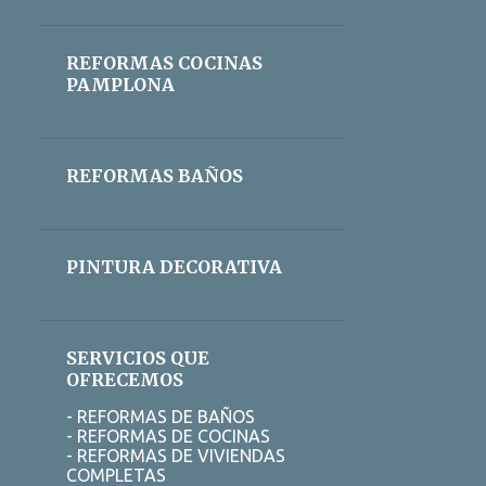
CONTRATO DE MANTENIMIENTO
CONTROL DE PLAGAS
REFORMAS COCINAS
CONTROL DE PLAGAS CÓRDOBA
PAMPLONA
CONTROL DE PLAGAS MÁLAGA
CORCHO
CORELLA
REFORMAS BAÑOS
CRISTALERIA BLINDADA
CUCARACHAS CÓRDOBA
DECAPADO PAMPLONA
PINTURA DECORATIVA
DECORACION
DECORACION INTERIORES PAMPLONA
SERVICIOS QUE
DECORACION MINIMALISTA
OFRECEMOS
DECORACION PAMPLONA
- REFORMAS DE BAÑOS
- REFORMAS DE COCINAS
DECORADORES
DESAGÜES
- REFORMAS DE VIVIENDAS
COMPLETAS
DESATASCAR FREGADERO ALICANTE