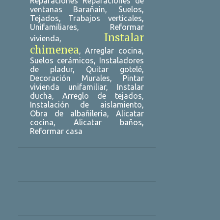
Reparaciones Reparaciones de
ventanas Barañain, Suelos,
DESATASCOS SEVILLA
Tejados, Trabajos verticales,
DESATASCOS TARRAGONA
Unifamiliares, Reformar
Instalar
vivienda,
DESATASCOS URGENTES ALCALÁ DE HENARES
chimenea
, Arreglar cocina,
DESATASCOS URGENTES ALICANTE
Suelos cerámicos, Instaladores
de pladur, Quitar gotelé,
DESATASCOS URGENTES ELCHE
Decoración Murales, Pintar
vivienda unifamiliar, Instalar
DESATASCOS URGENTES GUADALAJARA
ducha, Arreglo de tejados,
Instalación de aislamiento,
DESATASCOS URGENTES PAMPLONA
Obra de albañileria, Alicatar
cocina, Alicatar baños,
DESATASCOS URGENTES SEVILLA
Reformar casa
DESATASCOS URGENTES TARRAGONA
DESATASCOS URGENTES VALENCIA
DESATASCOS VALENCIA
DESATOROS 24 HORAS MÁLAGA
DESATOROS ALICANTE