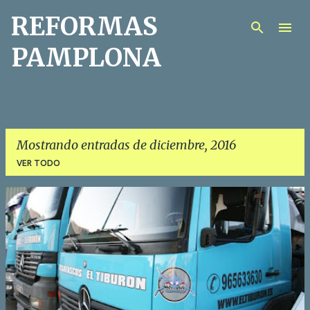
REFORMAS
Ir al contenido principal
PAMPLONA
Mostrando entradas de diciembre, 2016
VER TODO
E
n
t
r
a
d