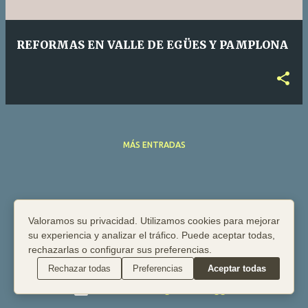
d
a
REFORMAS EN VALLE DE EGÜES Y PAMPLONA
s
MÁS ENTRADAS
Valoramos su privacidad. Utilizamos cookies para mejorar
su experiencia y analizar el tráfico. Puede aceptar todas,
rechazarlas o configurar sus preferencias.
Rechazar todas
Preferencias
Aceptar todas
Con la tecnología de Blogger