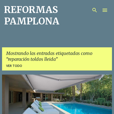
REFORMAS
Ir al contenido principal
PAMPLONA
Mostrando las entradas etiquetadas como
reparación toldos lleida
VER TODO
E
n
t
r
a