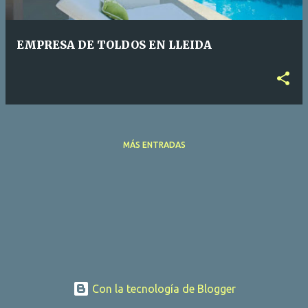
d
a
EMPRESA DE TOLDOS EN LLEIDA
s
MÁS ENTRADAS
Con la tecnología de Blogger